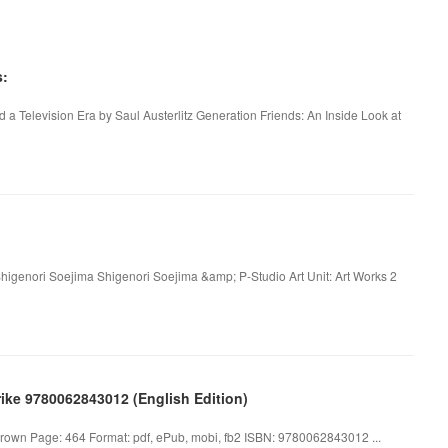
s:
 a Television Era by Saul Austerlitz Generation Friends: An Inside Look at
Shigenori Soejima Shigenori Soejima &amp; P-Studio Art Unit: Art Works 2
ike 9780062843012 (English Edition)
Brown Page: 464 Format: pdf, ePub, mobi, fb2 ISBN: 9780062843012 ...