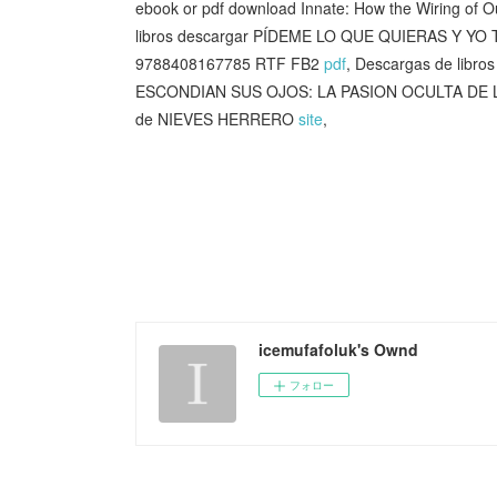
ebook or pdf download Innate: How the Wiring o
libros descargar PÍDEME LO QUE QUIERAS Y YO
9788408167785 RTF FB2
pdf
, Descargas de libro
ESCONDIAN SUS OJOS: LA PASION OCULTA DE L
de NIEVES HERRERO
site
,
icemufafoluk's Ownd
フォロー