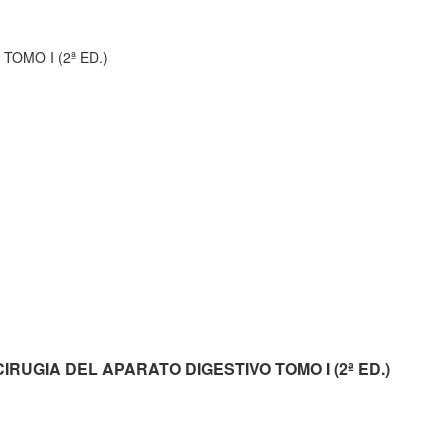
TOMO I (2ª ED.)
E CIRUGIA DEL APARATO DIGESTIVO TOMO I (2ª ED.)