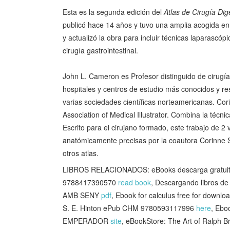
Esta es la segunda edición del
Atlas de Cirugía D
publicó hace 14 años y tuvo una amplia acogida en
y actualizó la obra para incluir técnicas laparascó
cirugía gastrointestinal.
John L. Cameron es Profesor distinguido de cirugía
hospitales y centros de estudio más conocidos y r
varias sociedades científicas norteamericanas. Co
Association of Medical Illustrator. Combina la técni
Escrito para el cirujano formado, este trabajo de 
anatómicamente precisas por la coautora Corinne S
otros atlas.
LIBROS RELACIONADOS: eBooks descarga gratu
9788417390570
read book
, Descargando libros 
AMB SENY
pdf
, Ebook for calculus free for downloa
S. E. Hinton ePub CHM 9780593117996
here
, Ebo
EMPERADOR
site
, eBookStore: The Art of Ralph Br