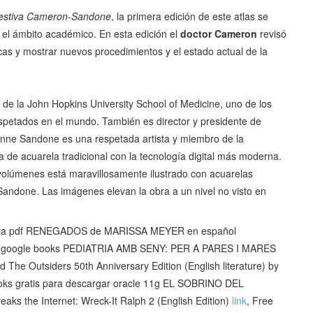
igestiva Cameron-Sandone
, la primera edición de este atlas se
 el ámbito académico. En esta edición el
doctor Cameron
revisó
picas y mostrar nuevos procedimientos y el estado actual de la
 de la John Hopkins University School of Medicine, uno de los
espetados en el mundo. También es director y presidente de
rinne Sandone es una respetada artista y miembro de la
ca de acuarela tradicional con la tecnología digital más moderna.
2 volúmenes está maravillosamente ilustrado con acuarelas
andone. Las imágenes elevan la obra a un nivel no visto en
ita pdf RENEGADOS de MARISSA MEYER en español
de google books PEDIATRIA AMB SENY: PER A PARES I MARES
d The Outsiders 50th Anniversary Edition (English literature) by
oks gratis para descargar oracle 11g EL SOBRINO DEL
eaks the Internet: Wreck-It Ralph 2 (English Edition)
link
, Free